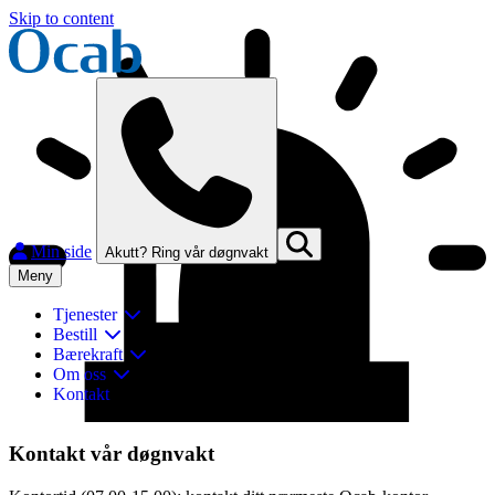
Skip to content
Min side
Akutt? Ring vår døgnvakt
Meny
Tjenester
Bestill
Bærekraft
Om oss
Kontakt
Lukk
Kontakt vår døgnvakt
Finn og kontakt ditt nærmeste Ocab-kontor