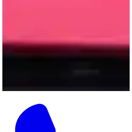
Ocab er en landsdekkende
mesterhåndverksbedrift. Vi har
dyktige medarbeidere med høy