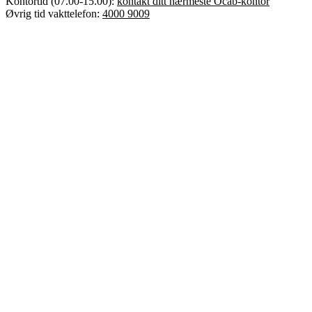
Kontortid (07.00-15.00):
kontakt ditt nærmeste Ocab-kontor
Øvrig tid vakttelefon:
4000 9009
Error text
Dette er Ocab