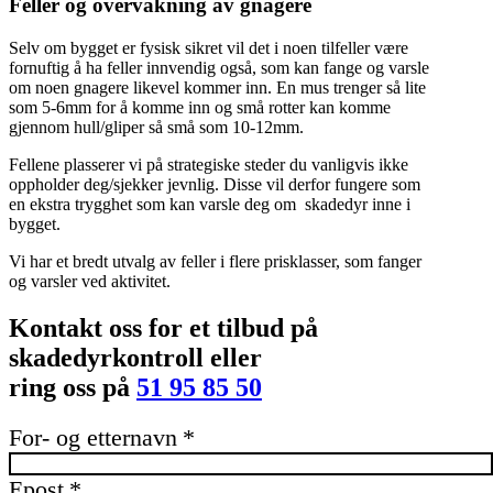
Feller og overvåkning av gnagere
Selv om bygget er fysisk sikret vil det i noen tilfeller være
fornuftig å ha feller innvendig også, som kan fange og varsle
om noen gnagere likevel kommer inn. En mus trenger så lite
som 5-6mm for å komme inn og små rotter kan komme
gjennom hull/gliper så små som 10-12mm.
Fellene plasserer vi på strategiske steder du vanligvis ikke
oppholder deg/sjekker jevnlig. Disse vil derfor fungere som
en ekstra trygghet som kan varsle deg om skadedyr inne i
bygget.
Vi har et bredt utvalg av feller i flere prisklasser, som fanger
og varsler ved aktivitet.
Kontakt oss for et tilbud på
skadedyrkontroll eller
ring oss på
51 95 85 50
For- og etternavn
*
Epost
*