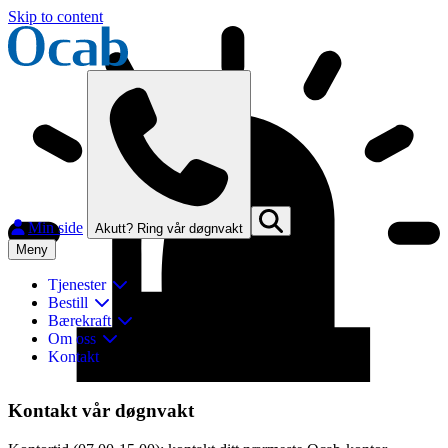
Skip to content
Min side
Akutt? Ring vår døgnvakt
Meny
Tjenester
Bestill
Bærekraft
Om oss
Kontakt
Lukk
Kontakt vår døgnvakt
Finn og kontakt ditt nærmeste Ocab-kontor