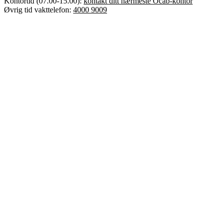
Kontortid (07.00-15.00):
kontakt ditt nærmeste Ocab-kontor
Øvrig tid vakttelefon:
4000 9009
Error text
Dette er Ocab