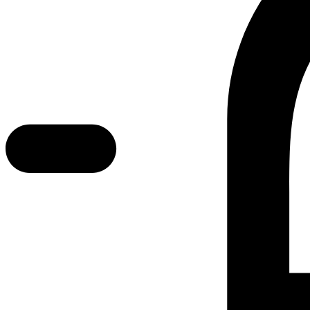
Error text
Dette er Ocab