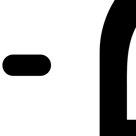
Error text
Dette er Ocab