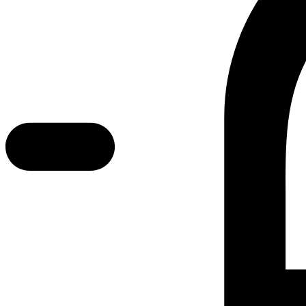
Error text
Dette er Ocab