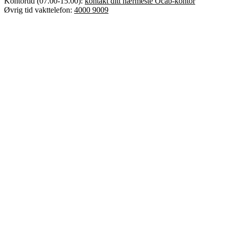
Kontortid (07.00-15.00):
kontakt ditt nærmeste Ocab-kontor
Øvrig tid vakttelefon:
4000 9009
Error text
Dette er Ocab