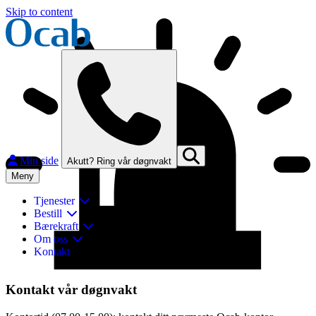
Skip to content
Min side
Akutt? Ring vår døgnvakt
Meny
Tjenester
Bestill
Bærekraft
Om oss
Kontakt
Lukk
Kontakt vår døgnvakt
Finn og kontakt ditt nærmeste Ocab-kontor