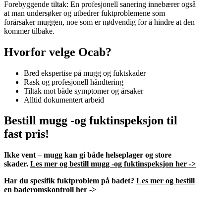
Forebyggende tiltak: En profesjonell sanering innebærer også
at man undersøker og utbedrer fuktproblemene som
forårsaker muggen, noe som er nødvendig for å hindre at den
kommer tilbake.
Hvorfor velge Ocab?
Bred ekspertise på mugg og fuktskader
Rask og profesjonell håndtering
Tiltak mot både symptomer og årsaker
Alltid dokumentert arbeid
Bestill mugg -og fuktinspeksjon til
fast pris!
Ikke vent – mugg kan gi både helseplager og store
skader.
Les mer og bestill mugg -og fuktinspeksjon her ->
Har du spesifik fuktproblem på badet?
Les mer og bestill
en baderomskontroll her ->