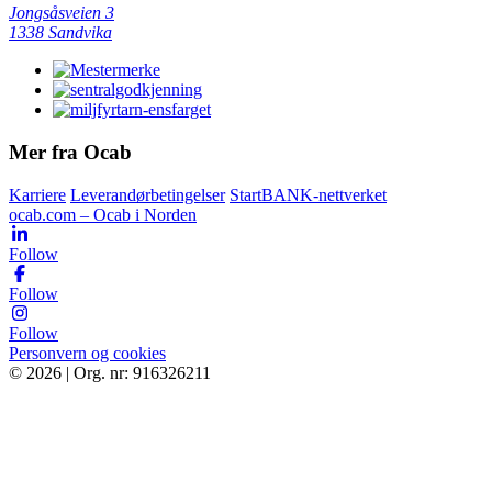
Jongsåsveien 3
1338 Sandvika
Mer fra Ocab
Karriere
Leverandørbetingelser
StartBANK-nettverket
ocab.com – Ocab i Norden
Follow
Follow
Follow
Personvern og cookies
© 2026 | Org. nr: 916326211
Tjenester
Bestill
Bærekraft