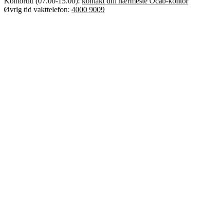
Kontortid (07.00-15.00):
kontakt ditt nærmeste Ocab-kontor
Øvrig tid vakttelefon:
4000 9009
Error text
Dette er Ocab