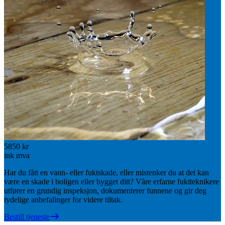
5850 kr
ink mva
Har du fått en vann- eller fuktskade, eller mistenker du at det kan
være en skade i boligen eller bygget ditt? Våre erfarne fuktteknikere
utfører en grundig inspeksjon, dokumenterer funnene og gir deg
tydelige anbefalinger for videre tiltak.
Bestill tjeneste