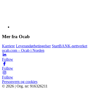
Mer fra Ocab
Karriere
Leverandørbetingelser
StartBANK-nettverket
ocab.com – Ocab i Norden
Follow
Follow
Follow
Personvern og cookies
© 2026 | Org. nr: 916326211
Tjenester
Bestill