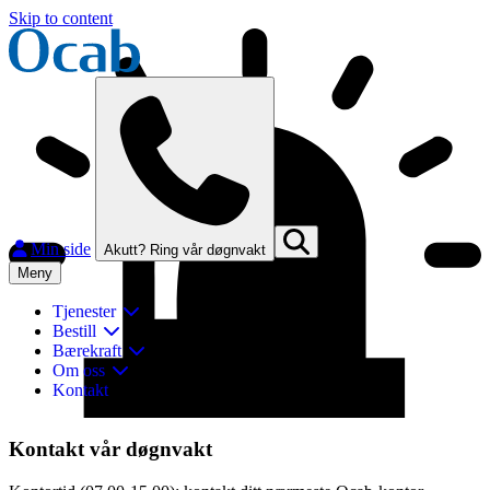
Skip to content
Min side
Akutt? Ring vår døgnvakt
Meny
Tjenester
Bestill
Bærekraft
Om oss
Kontakt
Lukk
Kontakt vår døgnvakt
Finn og kontakt ditt nærmeste Ocab-kontor