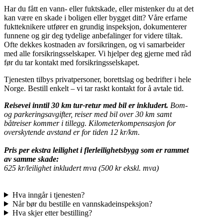
Har du fått en vann- eller fuktskade, eller mistenker du at det
kan være en skade i boligen eller bygget ditt? Våre erfarne
fuktteknikere utfører en grundig inspeksjon, dokumenterer
funnene og gir deg tydelige anbefalinger for videre tiltak.
Ofte dekkes kostnaden av forsikringen, og vi samarbeider
med alle forsikringsselskaper. Vi hjelper deg gjerne med råd
før du tar kontakt med forsikringsselskapet.
Tjenesten tilbys privatpersoner, borettslag og bedrifter i hele
Norge. Bestill enkelt – vi tar raskt kontakt for å avtale tid.
Reisevei inntil 30 km tur-retur med bil er inkludert.
Bom-
og parkeringsavgifter, reiser med bil over 30 km samt
båtreiser kommer i tillegg. Kilometerkompensasjon for
overskytende avstand er for tiden 12 kr/km.
Pris per ekstra leilighet i flerleilighetsbygg som er rammet
av samme skade:
625 kr/leilighet inkludert mva (500 kr ekskl. mva)
Hva inngår i tjenesten?
Når bør du bestille en vannskadeinspeksjon?
Hva skjer etter bestilling?