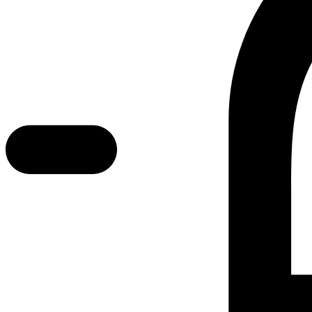
Error text
Dette er Ocab