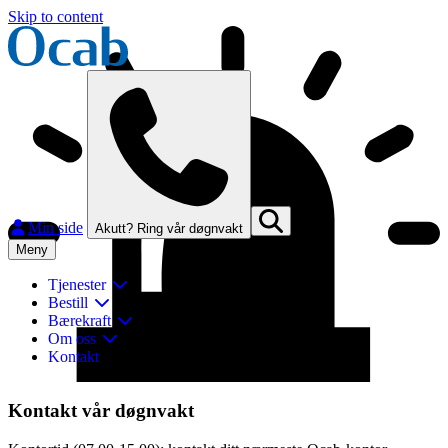
Skip to content
Min side
Akutt? Ring vår døgnvakt
Meny
Tjenester
Bestill
Bærekraft
Om oss
Kontakt
Lukk
Kontakt vår døgnvakt
Finn og kontakt ditt nærmeste Ocab-kontor