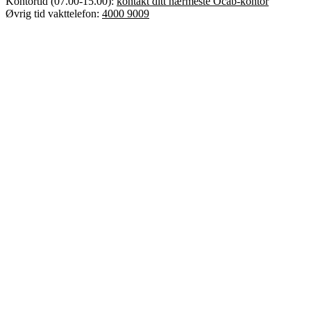
Kontortid (07.00-15.00):
kontakt ditt nærmeste Ocab-kontor
Øvrig tid vakttelefon:
4000 9009
Error text
Dette er Ocab