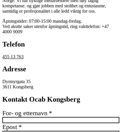
Norge. Vi har dyktige medarbeidere med høy faglig
kompetanse. og gjør jobben med stolthet og entusiasme,
samtidig er profesjonalitet i alle ledd viktig for oss.
Åpningstider: 07:00-15:00 mandag-fredag.
Ved akutte saker utenfor åpningstid, ring vakttelefon: +47
4000 9009
Telefon
455 13 763
Adresse
Dyrmyrgata 35
3611 Kongsberg
Kontakt Ocab Kongsberg
For- og etternavn
*
Epost
*