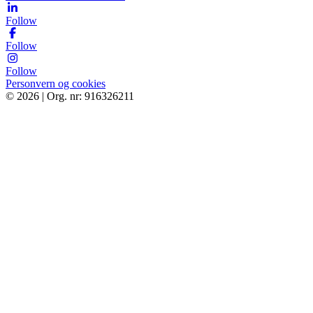
Follow
Follow
Follow
Personvern og cookies
© 2026 | Org. nr: 916326211
Tjenester
Bestill
Bærekraft
Om oss
Kontakt
Finn og kontakt ditt nærmeste Ocab-kontor
Error text