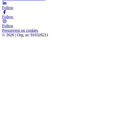
Follow
Follow
Follow
Personvern og cookies
© 2026 | Org. nr: 916326211
Tjenester
Bestill
Bærekraft
Om oss
Kontakt
Finn og kontakt ditt nærmeste Ocab-kontor
Error text