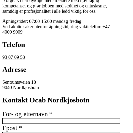
Norge. Vi har dyktige medarbeidere med høy faglig
kompetanse. og gjør jobben med stolthet og entusiasme,
samtidig er profesjonalitet i alle ledd viktig for oss.
Åpningstider: 07:00-15:00 mandag-fredag.
Ved akutte saker utenfor åpningstid, ring vakttelefon: +47
4000 9009
Telefon
93 07 09 53
Adresse
Sentrumsveien 18
9040 Nordkjosbotn
Kontakt Ocab Nordkjosbotn
For- og etternavn
*
Epost
*