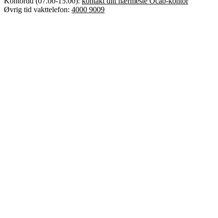
Kontortid (07.00-15.00):
kontakt ditt nærmeste Ocab-kontor
Øvrig tid vakttelefon:
4000 9009
Error text
Dette er Ocab