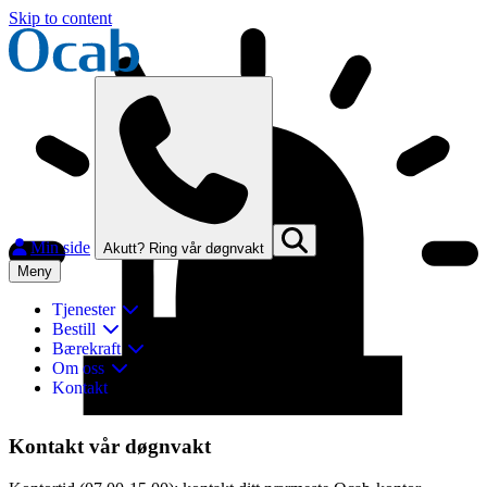
Skip to content
Min side
Akutt? Ring vår døgnvakt
Meny
Tjenester
Bestill
Bærekraft
Om oss
Kontakt
Lukk
Kontakt vår døgnvakt
Finn og kontakt ditt nærmeste Ocab-kontor