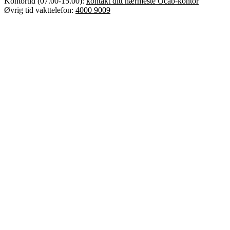
Kontortid (07.00-15.00):
kontakt ditt nærmeste Ocab-kontor
Error text
Øvrig tid vakttelefon:
4000 9009
Dette er Ocab