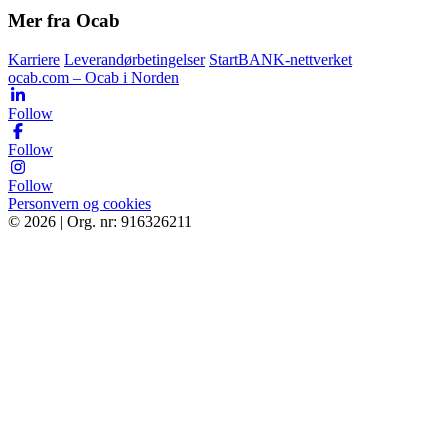
Mer fra Ocab
Karriere
Leverandørbetingelser
StartBANK-nettverket
ocab.com – Ocab i Norden
Follow
Follow
Follow
Personvern og cookies
© 2026 | Org. nr: 916326211
Tjenester
Bestill
Bærekraft
Om oss
Kontakt