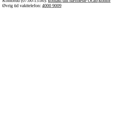
Kontortid (07.00-15.00):
kontakt ditt nærmeste Ocab-kontor
Øvrig tid vakttelefon:
4000 9009
Error text
Dette er Ocab