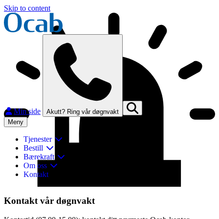
Skip to content
Min side
Akutt? Ring vår døgnvakt
Meny
Tjenester
Bestill
Bærekraft
Om oss
Kontakt
Lukk
Kontakt vår døgnvakt
Finn og kontakt ditt nærmeste Ocab-kontor