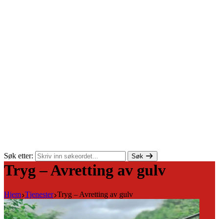
Søk etter:
Søk
Tryg – Avretting av gulv
Hjem
Tjenester
Tryg – Avretting av gulv