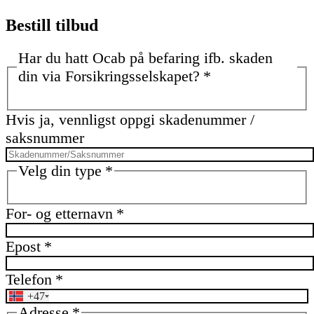
Bestill tilbud
Har du hatt Ocab på befaring ifb. skaden
din via Forsikringsselskapet?
*
Ja
Nej
Hvis ja, vennligst oppgi skadenummer /
saksnummer
Velg din type
*
Privatkunde
Firma
Borettslag
For- og etternavn
*
Epost
*
Telefon
*
+47
Adresse
*