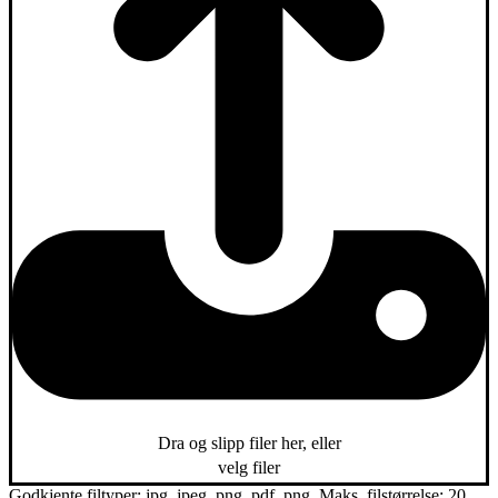
Dra og slipp filer her, eller
velg filer
Godkjente filtyper: jpg, jpeg, png, pdf, png, Maks. filstørrelse: 20