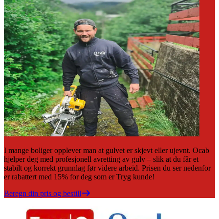
I mange boliger opplever man at gulvet er skjevt eller ujevnt. Ocab
hjelper deg med profesjonell avretting av gulv – slik at du får et
stabilt og korrekt grunnlag før videre arbeid. Prisen du ser nedenfor
er rabattert med 15% for deg som er Tryg kunde!
Beregn din pris og bestill